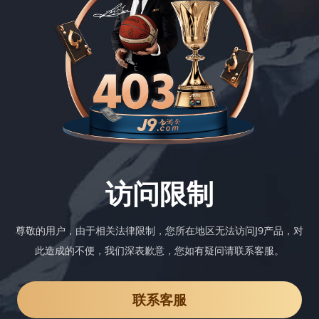
访问限制
尊敬的用户，由于相关法律限制，您所在地区无法访问J9产品，对
此造成的不便，我们深表歉意，您如有疑问请联系客服。
联系客服