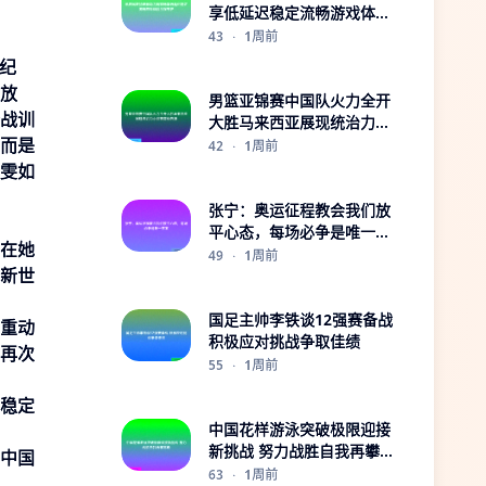
享低延迟稳定流畅游戏体验
全程守护
43
·
1周前
新纪
放
男篮亚锦赛中国队火力全开
战训
大胜马来西亚展现统治力小
而是
组赛首战告捷
42
·
1周前
雯如
张宁：奥运征程教会我们放
平心态，每场必争是唯一答
在她
案
49
·
1周前
新世
国足主帅李铁谈12强赛备战
重动
积极应对挑战争取佳绩
再次
55
·
1周前
稳定
中国花样游泳突破极限迎接
新挑战 努力战胜自我再攀高
中国
峰
63
·
1周前