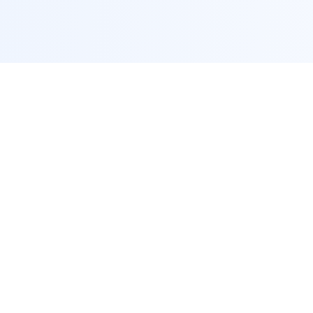
联系方式
客服热线：14687855099
邮箱：interlocking@mac.com
地址：陕西省西安市高新区锦业路70号
卫星大厦10106号A091