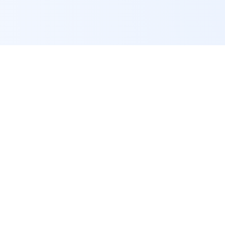
快速链接
老子有钱lzyq88(中国)有限
公司
知道
老子有钱
直播资讯
老子有钱lzyq88【世·界·杯-官方推荐平
台】【BFWATM.COM】最新网页版为您
服务范围
提供客户端,·登录·入口,对多种设备和操
作系统予以支持,诸如Web、H5、iOS、
App Store以及Android等。线上平台自