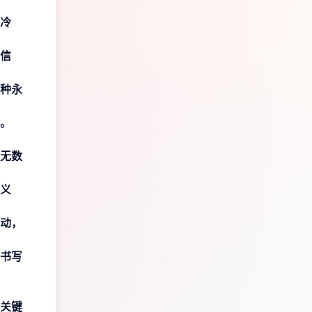
冷
信
种永
。
无数
义
动，
书写
关键