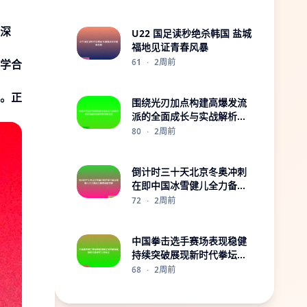
深
U22 国足读秒绝杀韩国 盐城
福地见证青春风暴
61
·
2周前
学合
。正
围绕光刃加点构建高爆发流
派的全面成长与实战解析指
南进阶策略总览
80
·
2周前
倒计时三十天北京冬奥冲刺
在即中国冰雪健儿全力备战
力争赛场新突破
72
·
2周前
中国拳击选手赛场表现稳健
持续突破展现新时代拳坛实
力与风采
68
·
2周前