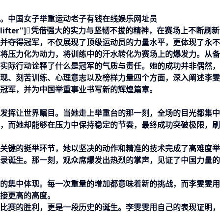
。中国女子举重运动
老子有钱在线娱乐网址
员
se weightlifter"]凭借强大的实力与坚韧不拔的精神，在赛场上不断刷
并夺得冠军，不仅展现了顶级运动员的力量水平，更体现了永不
将压力化为动力，将训练中的汗水转化为赛场上的爆发力。从备
实际行动诠释了什么是冠军的气质与责任。她的成功并非偶然，
现、刻苦训练、心理意志以及榜样力量四个方面，深入阐述李雯
冠军，并为中国举重事业书写新的辉煌篇章。
发挥让世界瞩目。当她走上举重台的那一刻，全场的目光都集中
，而她却能够在压力中保持稳定的节奏，最终成功突破极限，刷
关键的挺举环节，她以坚决的动作和精准的技术完成了高难度举
录诞生。那一刻，观众席爆发出热烈的掌声，见证了中国力量的
的集中体现。每一次重量的增加都意味着新的挑战，而李雯雯用
接更高的高度。
比赛的胜利，更是一段历史的诞生。李雯雯用自己的表现证明，