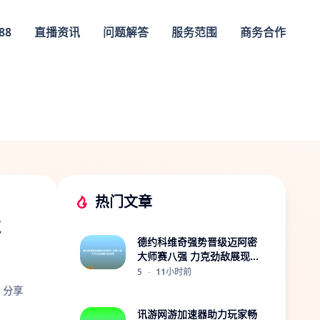
88
直播资讯
问题解答
服务范围
商务合作
热门文章
赴
德约科维奇强势晋级迈阿密
大师赛八强 力克劲敌展现冠
军风范
5
·
11小时前
分享
讯游网游加速器助力玩家畅