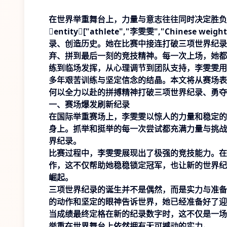
在世界举重舞台上，力量与意志往往同时决定胜负
entity["athlete","李雯雯","Chine
录、创造历史。她在比赛中接连打破三项世界纪录
弃、拼到最后一刻的竞技精神。每一次上场，她都
练到临场发挥，从心理调节到团队支持，李雯雯用
多年艰苦训练与坚定信念的结晶。本文将从赛场表
何以全力以赴的拼搏精神打破三项世界纪录、勇夺
一、赛场爆发刷新纪录
在国际举重赛场上，李雯雯以惊人的力量和稳定的
身上。抓举和挺举的每一次尝试都充满力量与挑战
界纪录。
比赛过程中，李雯雯展现出了极强的竞技能力。在
作，这不仅帮助她稳稳锁定冠军，也让新的世界纪
崛起。
三项世界纪录的诞生并不是偶然，而是实力与准备
的动作和坚定的眼神告诉世界，她已经准备好了迎
当成绩最终定格在新的纪录数字时，这不仅是一场
举重在世界舞台上依然拥有无可撼动的实力。