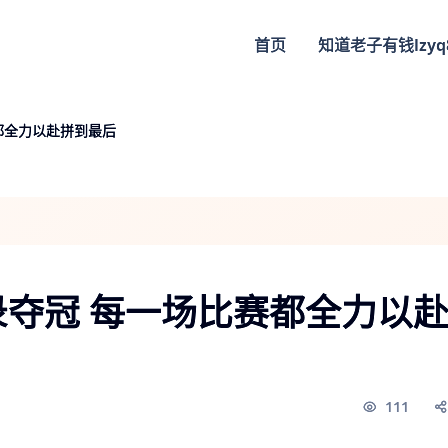
首页
知道
老子有钱lzyq
都全力以赴拼到最后
夺冠 每一场比赛都全力以
111